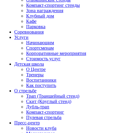
Компакт-спортинг стенды
Зона награждения
Клубный дом
Кафе
Парковка
Соревнования
Услуги
Начинающим
Спортсменам
Корпоративные мероприятия
Стоимость услуг
Детская школа
О Центре
Тренеры
Воспитанники
Как поступить
О стрельбе
Трап (Траншейный стенд)
Скит (Круглый стенд)
Дубль-трап
Компакт-спортинг
Пулевая стрельба
Пресс-центр
Новости клуба