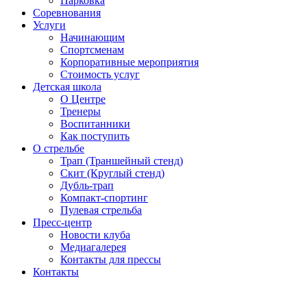
Парковка
Соревнования
Услуги
Начинающим
Спортсменам
Корпоративные мероприятия
Стоимость услуг
Детская школа
О Центре
Тренеры
Воспитанники
Как поступить
О стрельбе
Трап (Траншейный стенд)
Скит (Круглый стенд)
Дубль-трап
Компакт-спортинг
Пулевая стрельба
Пресс-центр
Новости клуба
Медиагалерея
Контакты для прессы
Контакты